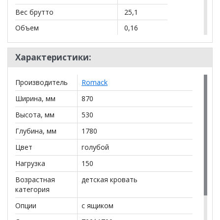
Вес брутто
25,1
Объем
0,16
Упаковка 2/4
84*38*26,5
Характеристики:
Вес брутто
7,4
Объем
0,09
Производитель
Romack
Упаковка 3/4
87,3*13*11,4
Ширина, мм
870
Вес брутто
4,8
Высота, мм
530
Объем
0,02
Глубина, мм
1780
Общий вес брутто
37,3
Цвет
голубой
Общий объем
0,27
Нагрузка
150
В комплект входит: Кровать +подсветка фар +
Эко Матрас
Возрастная
детская кровать
категория
*Дополнительную информацию о том, как купить
Опции
с ящиком
Кровать-машинка Romack Romeo голубая
уточняйте