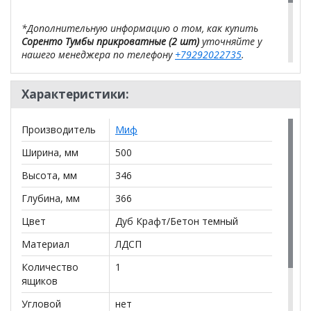
*Дополнительную информацию о том, как купить
Соренто Тумбы прикроватные (2 шт)
уточняйте у
нашего менеджера по телефону
+79292022735
.
**Цены на официальном сайте
100диванов.com
Характеристики:
действительны только для интернет-магазина
и
могут отличаться от цен в розничных магазинах-
салонах сети!
Производитель
Миф
Ширина, мм
500
Высота, мм
346
Глубина, мм
366
Цвет
Дуб Крафт/Бетон темный
Материал
ЛДСП
Количество
1
ящиков
Угловой
нет