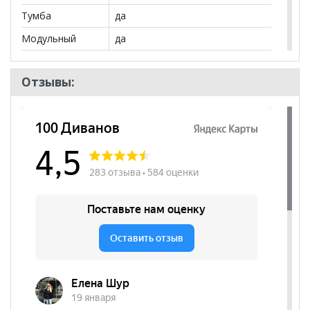
Тумба
да
Модульный
да
Выдвижной
да
ящик
Отзывы:
Бренд
Миф
Стиль
Кантри, Лаундж, Лофт, Ретро,
Хай-Тек, Эко-стиль, Честерфилд
Комната
Гостиная
Пол