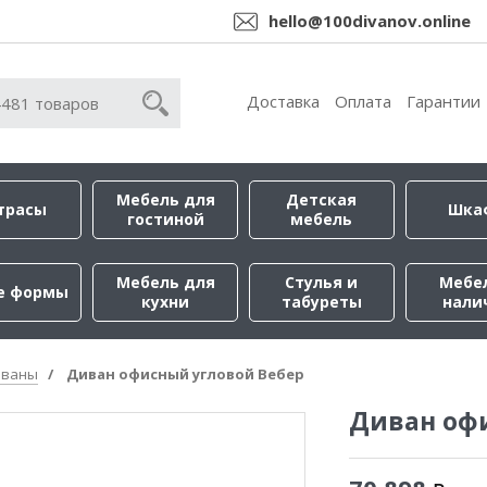
hello@100divanov.online
Доставка
Оплата
Гарантии
Мебель для
Детская
трасы
Шка
гостиной
мебель
Мебель для
Стулья и
Мебе
е формы
кухни
табуреты
нали
иваны
Диван офисный угловой Вебер
Диван оф