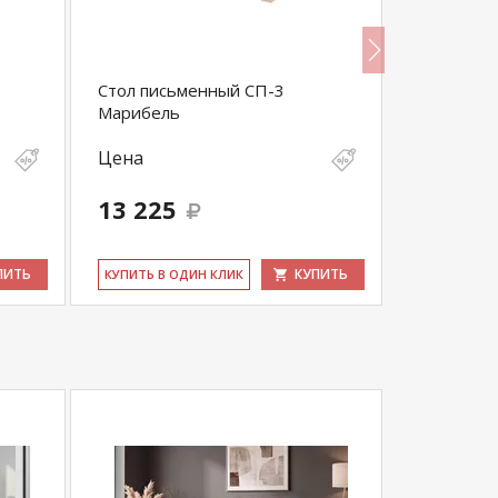
Стол письменный СП-3
Стол пис
Марибель
школьник
Цена
Цена
13 225
20 585
ПИТЬ
КУПИТЬ
КУ­ПИТЬ В ОДИН КЛИК
КУ­ПИТЬ В 