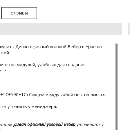
ОТЗЫВЫ
купить Диван офисный угловой Вебер в Урае по
вкой.
риантов модулей, удобных для создания
се.
0+1С+У90+1С) Секции между собой не сцепляются.
сть уточнять у менеджера.
купить
Диван офисный угловой Вебер
уточняйте у