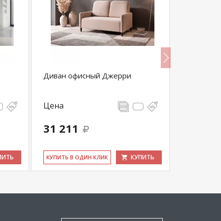
Диван офисный Джерри
Стул Изо 
Цена
Цена
4 554
-
31 211
4 327
выгода 228 
ПИТЬ
КУПИТЬ
КУ­ПИТЬ В ОДИН КЛИК
КУ­ПИТЬ В 