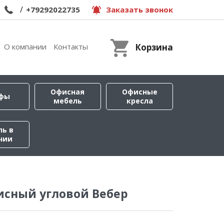
/
+79292022735
Заказать звонок
О компании
Контакты
Корзина
Офисная
Офисные
фы
мебель
кресла
ль в
чии
исный угловой Вебер