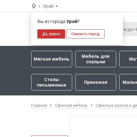
г. Урай
Вы из города
Урай
?
Да, верно
Сменить город
Мебель для
Мягкая мебель
Ма
спальни
Столы
Прихожая
Малы
письменные
Главная
Офисная мебель
Офисные кресла и д