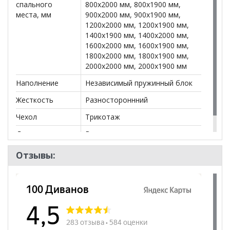
спального
800x2000 мм, 800x1900 мм,
внешнего вида, функционала и потребительских
места, мм
900x2000 мм, 900x1900 мм,
качеств изделия. По умолчанию матрас
1200x2000 мм, 1200x1900 мм,
укомплектован независимым пружинным блоком
1400x1900 мм, 1400x2000 мм,
TFK, (256 пружин на 1 кв метр или 500 пружин на
1600x2000 мм, 1600x1900 мм,
одно спальное место). Блок TFK обеспечивает
1800x2000 мм, 1800x1900 мм,
стандартный ортопедический эффект: матрас в
2000x2000 мм, 2000x1900 мм
целом повторяет контуры лежащего на нем
человека, позвоночник остается ровным, что
Наполнение
Независимый пружинный блок
способствует восстановлению его естественных
физиологических изгибов.
Жесткость
Разностороннний
Состав:
Трикотаж высокой плотности на основе
Чехол
Трикотаж
ультразвуковой стежки на синтепоне
Доп. слои
Волтекс
5-ти зональная пена с массажным эффектом на
основе 3D резки 40 мм
Отзывы:
Волтекс с одной стороны
Независимый пружинный блок TFK (500 пружин на 1
спальное место)
Система усиления периметра из пены повышенной
плотности
Высота: 24 см
Допустимая весовая нагрузка 110 кг.
Жесткость: средняя/низкая