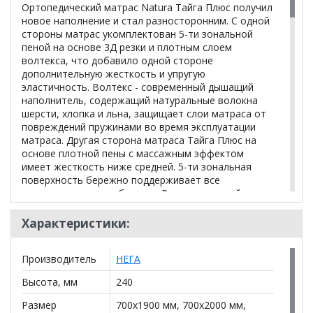
Ортопедический матрас Natura Тайга Плюс получил
новое наполнение и стал разносторонним. С одной
стороны матрас укомплектован 5-ти зональной
пеной на основе 3Д резки и плотным слоем
волтекса, что добавило одной стороне
дополнительную жесткость и упругую
эластичность. Волтекс - современный дышащий
наполнитель, содержащий натуральные волокна
шерсти, хлопка и льна, защищает слои матраса от
повреждений пружинами во время эксплуатации
матраса. Другая сторона матраса Тайга Плюс на
основе плотной пены с массажным эффектом
имеет жесткость ниже средней. 5-ти зональная
поверхность бережно поддерживает все
анатомические изгибы тела. Разносторонний
матрас Тайга Плюс можно регулярно
переворачивать, варьируя ощущения. Новый
Характеристики:
трикотаж с принтом "листья папоротника"
обладает высокой плотностью, за счет особого
Производитель
НЕГА
плетения устойчив к зацепкам и катышкам.
Компания-производитель оставляет за собой
Высота, мм
240
право вносить конструктивные изменения в
модели, а так же изменять вид ткани
Размер
700x1900 мм, 700x2000 мм,
цельнозашивного чехла в целях улучшения